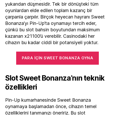
yukarıdan düşmesidir. Tek bir dönüşteki tüm
oyunlardan elde edilen toplam kazanç bir
çarpanla çarpılır. Birçok heyecan hayranı Sweet
Bonanza’yı Pin-Up’ta oynamayı tercih eder,
çünkü bu slot bahsin boyutundan maksimum
kazanan x21100’ü verebilir. Casinodaki her
cihazın bu kadar ciddi bir potansiyeli yoktur.
PARA İÇİN SWEET BONANZA OYNA
Slot Sweet Bonanza’nın teknik
özellikleri
Pin-Up kumarhanesinde Sweet Bonanza
oynamaya başlamadan önce, cihazın temel
özelliklerini tanımanızı öneririz. Bu slot