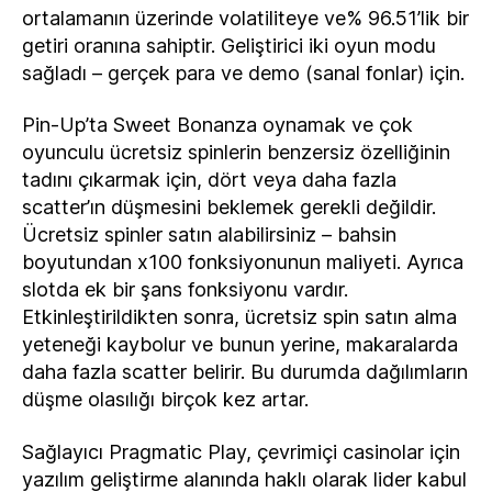
ortalamanın üzerinde volatiliteye ve% 96.51’lik bir
getiri oranına sahiptir. Geliştirici iki oyun modu
sağladı – gerçek para ve demo (sanal fonlar) için.
Pin-Up’ta Sweet Bonanza oynamak ve çok
oyunculu ücretsiz spinlerin benzersiz özelliğinin
tadını çıkarmak için, dört veya daha fazla
scatter’ın düşmesini beklemek gerekli değildir.
Ücretsiz spinler satın alabilirsiniz – bahsin
boyutundan x100 fonksiyonunun maliyeti. Ayrıca
slotda ek bir şans fonksiyonu vardır.
Etkinleştirildikten sonra, ücretsiz spin satın alma
yeteneği kaybolur ve bunun yerine, makaralarda
daha fazla scatter belirir. Bu durumda dağılımların
düşme olasılığı birçok kez artar.
Sağlayıcı Pragmatic Play, çevrimiçi casinolar için
yazılım geliştirme alanında haklı olarak lider kabul